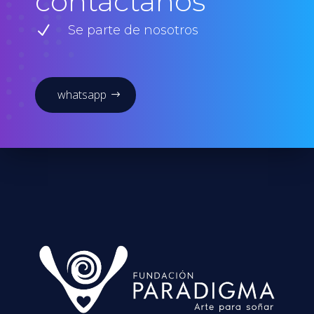
contáctanos
N
Se parte de nosotros
whatsapp