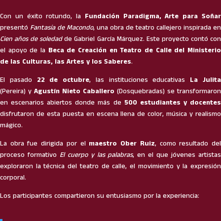
Con un éxito rotundo, la
Fundación Paradigma, Arte para Soña
presentó
Fantasía de Macondo
, una obra de teatro callejero inspirada en
Cien años de soledad
de Gabriel García Márquez. Este proyecto contó co
el apoyo de la
Beca de Creación en Teatro de Calle del Ministeri
de las Culturas, las Artes y los Saberes
.
El pasado
22 de octubre
, las instituciones educativas
La Julit
(Pereira) y
Agustín Nieto Caballero
(Dosquebradas) se transformaron
en escenarios abiertos donde más de
500 estudiantes y docente
disfrutaron de esta puesta en escena llena de color, música y realismo
mágico.
La obra fue dirigida por el
maestro Ober Ruiz
, como resultado de
proceso formativo
El cuerpo y las palabras
, en el que jóvenes artista
exploraron la técnica del teatro de calle, el movimiento y la expresión
corporal.
Los participantes compartieron su entusiasmo por la experiencia: