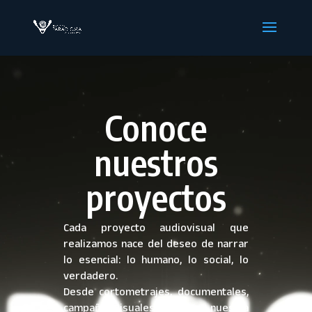
Reproductor
de
vídeo
Conoce
nuestros
proyectos
Cada proyecto audiovisual que
realizamos nace del deseo de narrar
lo esencial: lo humano, lo social, lo
verdadero.
Desde cortometrajes, documentales,
campañas visuales y podcast, nuestra